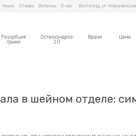
Наука
Отзывы
Вопросы
О нас
Волгоград, ул. Новоузенская
Резорбция
Остеохондроз
Врачи
Цены
грыжи
2.0
ала в шейном отделе: си