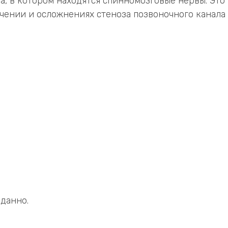
а, в котором находятся спинномозговые нервы. Это
чении и осложнениях стеноза позвоночного канала
данно.