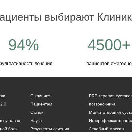
ациенты выбирают Клиник
94%
4500+
зультативность лечения
пациентов ежегодно
ыжи
О клинике
PRP-терапия суставов
2.0
Пациентам
позвоночника
Статьи
Магнитотерапия суст
в суставах
Наук
а
Иглорефлексотерапи
вной боли
Результаты лечения
Лечебный массаж