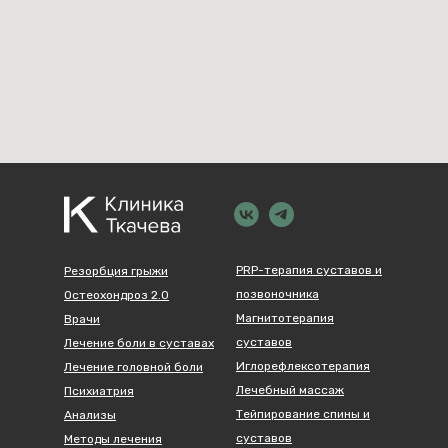
PRP-терапия суставов и
Резорбция грыжи
позвоночника
Остеохондроз 2.0
Магнитотерапия
Врачи
суставов
Лечение боли в суставах
Иглорефлексотерапия
Лечение головной боли
Лечебный массаж
Психиатрия
Тейпирование спины и
Анализы
суставов
Методы лечения