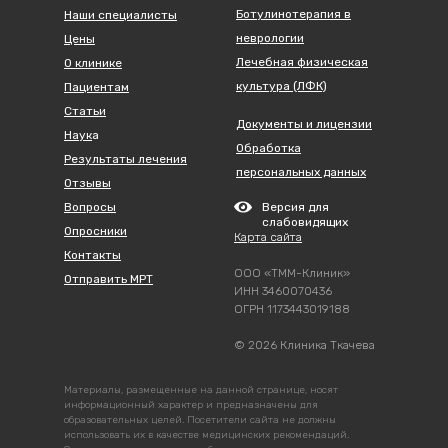
Ботулинотерапия в
Наши специалисты
неврологии
Цены
Лечебная физическая
О клинике
культура (ЛФК)
Пациентам
Статьи
Документы и лицензии
Наук
а
Обработка
Результаты лечения
персональных данных
Отзывы
Вопросы
Версия для
слабовидящих
Опросники
Карта сайта
Контакты
ООО «ТММ-Клиник»
Отправить МРТ
ИНН 3460070436
ОГРН 1173443019188
© 2026 Клиника Ткачева
Материалы, размещенные на данной странице, носят
информационный характер и предназначены для
образовательных целей. Посетители сайта не должны
использовать их в качестве медицинских рекомендаций.