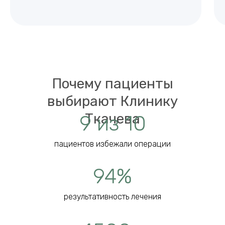
Почему пациенты
выбирают Клинику
Ткачева
9 из 10
пациентов избежали операции
94%
результативность лечения