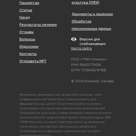
культура (ЛФК)
Пациентам
Статьи
Документы и лицензии
Наук
а
Обработка
Результаты лечения
персональных данных
Отзывы
Вопросы
Версия для
слабовидящих
Опросники
Карта сайта
Контакты
ООО «ТММ-Клиник»
Отправить МРТ
ИНН 3460070436
ОГРН 1173443019188
© 2026 Клиника Ткачева
Материалы, размещенные на данной странице, носят
информационный характер и предназначены для
образовательных целей. Посетители сайта не должны
использовать их в качестве медицинских рекомендаций.
Определение диагноза и выбор методики лечения остается
исключительной прерогативой вашего лечащего врача. ООО
«ТММ-Клиник» не несет ответственности за возможные
негативные последствия, возникшие в результате
использования информации, размещенной на сайте
www.tkachevclinic.ru