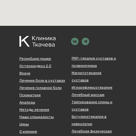
PRP-терапия суставов и
Резорбция грыжи
позвоночника
Остеохондроз 2.0
Магнитотерапия
Врачи
суставов
Лечение боли в суставах
Иглорефлексотерапия
Лечение головной боли
Лечебный массаж
Психиатрия
Тейпирование спины и
Анализы
суставов
Методы лечения
Ботулинотерапия в
Наши специалисты
неврологии
Цены
Лечебная физическая
О клинике