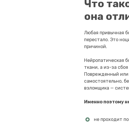
Что так
она отл
Любая привычная бо
перестало. Это но
причиной.
Нейропатическая бо
ткани, а из-за сбо
Поврежденный или 
самостоятельно, бе
взломщика — систем
Именно поэтому н
не проходит по