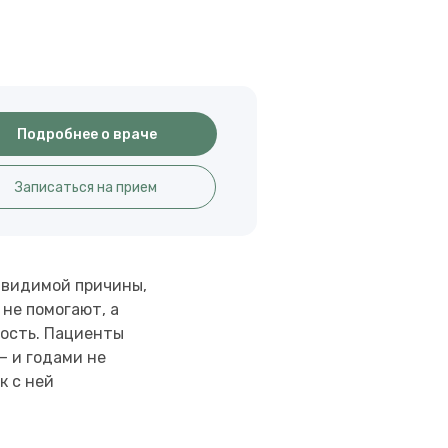
Подробнее о враче
Записаться на прием
з видимой причины,
 не помогают, а
ность. Пациенты
— и годами не
к с ней