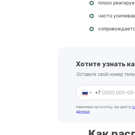
плохо реагиру
часто усиливае
сопровождаетс
Хотите узнать к
Оставьте свой номер теле
+7
Нажимая на кнопку, вы даете
с
данных
Как рас