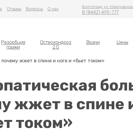
Волгоград, ул. Новоузенска
а
Отзывы
Вопросы
О нас
8 (8442) 495-777
Резорбция
Остеохондроз
Врачи
Цены
грыжи
2.0
 почему жжет в спине и ноге и «бьет током»
патическая боль
у жжет в спине 
ет током»