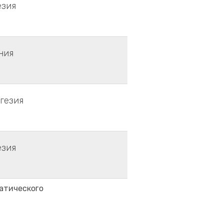
езия
ния
гезия
езия
атического