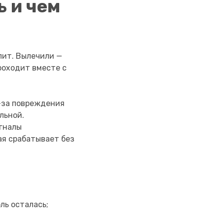
ь и чем
лит. Вылечили —
роходит вместе с
з-за повреждения
льной.
гналы
ая срабатывает без
ль осталась;