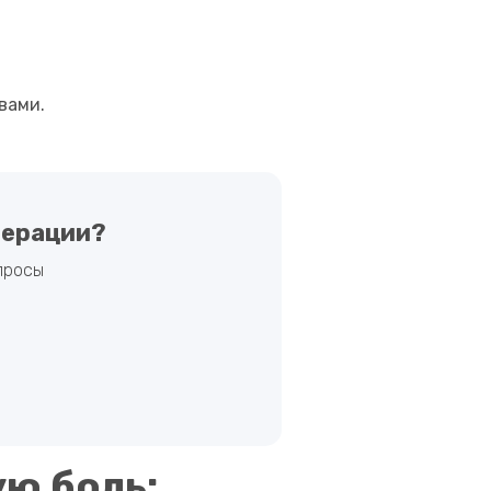
вами.
перации?
просы
ю боль: