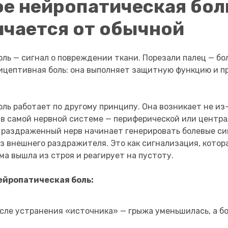
ое нейропатическая бол
ичается от обычной
ль — сигнал о повреждении ткани. Порезали палец — бо
цицептивная боль: она выполняет защитную функцию и п
ль работает по другому принципу. Она возникает не и
я в самой нервной системе — периферической или центра
раздраженный нерв начинает генерировать болевые си
з внешнего раздражителя. Это как сигнализация, котор
а вышла из строя и реагирует на пустоту.
ейропатическая боль:
сле устранения «источника» — грыжа уменьшилась, а бо