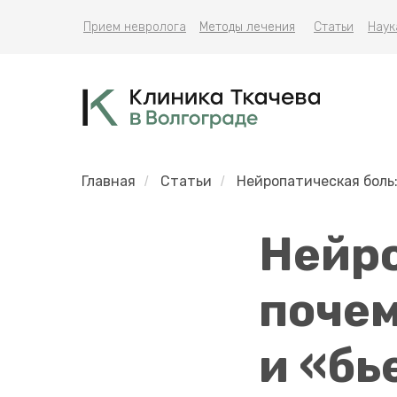
Прием невролога
Методы лечения
Статьи
Наук
Главная
Статьи
Нейропатическая боль:
/
/
Нейро
почем
и «бь