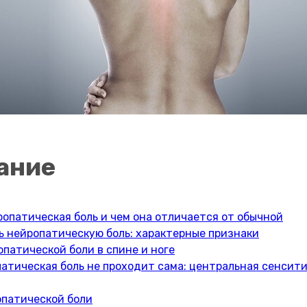
ание
ропатическая боль и чем она отличается от обычной
ь нейропатическую боль: характерные признаки
патической боли в спине и ноге
атическая боль не проходит сама: центральная сенсит
опатической боли