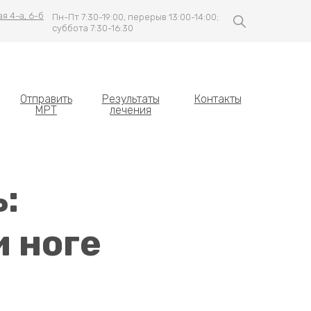
я 4-а, 6-б
Пн-Пт 7:30-19:00, перерыв 13:00-14:00;
суббота 7:30-16:30
Отправить
Результаты
Контакты
МРТ
лечения
:
и ноге