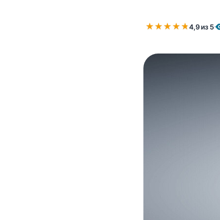
★
★
★
★
★
★
4,9 из 5