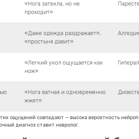
«Нога затекла, но не
Парест
проходит»
«Даже одежда раздражает»,
Аллоди
«простыня давит»
«Легкий укол ощущается как
Гиперал
нож»
лью
«Нога ватная и одновременно
Дизест
жжет»
 этих ощущений совпадают — высока вероятность нейроп
очный диагноз ставит невролог.