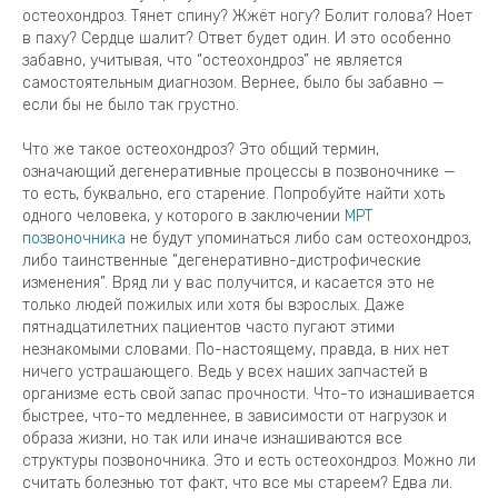
остеохондроз. Тянет спину? Жжёт ногу? Болит голова? Ноет
в паху? Сердце шалит? Ответ будет один. И это особенно
забавно, учитывая, что “остеохондроз” не является
самостоятельным диагнозом. Вернее, было бы забавно —
если бы не было так грустно.
Что же такое остеохондроз? Это общий термин,
означающий дегенеративные процессы в позвоночнике —
то есть, буквально, его старение. Попробуйте найти хоть
одного человека, у которого в заключении
МРТ
позвоночника
не будут упоминаться либо сам остеохондроз,
либо таинственные “дегенеративно-дистрофические
изменения”. Вряд ли у вас получится, и касается это не
только людей пожилых или хотя бы взрослых. Даже
пятнадцатилетних пациентов часто пугают этими
незнакомыми словами. По-настоящему, правда, в них нет
ничего устрашающего. Ведь у всех наших запчастей в
организме есть свой запас прочности. Что-то изнашивается
быстрее, что-то медленнее, в зависимости от нагрузок и
образа жизни, но так или иначе изнашиваются все
структуры позвоночника. Это и есть остеохондроз. Можно ли
считать болезнью тот факт, что все мы стареем? Едва ли.