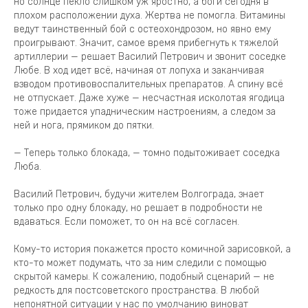
но солнце пекло слишком уж яростно, а боги сегодня в
плохом расположении духа. Жертва не помогла. Витамины
ведут таинственный бой с остеохондрозом, но явно ему
проигрывают. Значит, самое время прибегнуть к тяжелой
артиллерии — решает Василий Петрович и звонит соседке
Любе. В ход идет всё, начиная от лопуха и заканчивая
взводом противовоспалительных препаратов. А спину всё
не отпускает. Даже хуже — несчастная исколотая ягодица
тоже придается упадническим настроениям, а следом за
ней и нога, прямиком до пятки.
— Теперь только блокада, — томно подытоживает соседка
Люба.
Василий Петрович, будучи жителем Волгограда, знает
только про одну блокаду, но решает в подробности не
вдаваться. Если поможет, то он на всё согласен.
Кому-то история покажется просто комичной зарисовкой, а
кто-то может подумать, что за ним следили с помощью
скрытой камеры. К сожалению, подобный сценарий — не
редкость для постсоветского пространства. В любой
непонятной ситуации у нас по умолчанию виноват