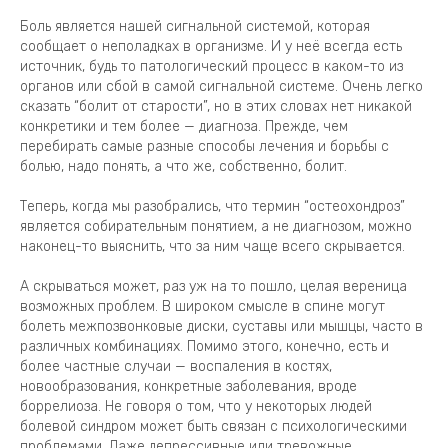
Боль является нашей сигнальной системой, которая
сообщает о неполадках в организме. И у неё всегда есть
источник, будь то патологический процесс в каком-то из
органов или сбой в самой сигнальной системе. Очень легко
сказать “болит от старости”, но в этих словах нет никакой
конкретики и тем более — диагноза. Прежде, чем
перебирать самые разные способы лечения и борьбы с
болью, надо понять, а что же, собственно, болит.
Теперь, когда мы разобрались, что термин “остеохондроз”
является собирательным понятием, а не диагнозом, можно
наконец-то выяснить, что за ним чаще всего скрывается.
А скрываться может, раз уж на то пошло, целая вереница
возможных проблем. В широком смысле в спине могут
болеть межпозвонковые диски, суставы или мышцы, часто в
различных комбинациях. Помимо этого, конечно, есть и
более частные случаи — воспаления в костях,
новообразования, конкретные заболевания, вроде
боррелиоза. Не говоря о том, что у некоторых людей
болевой синдром может быть связан с психологическими
проблемами. Даже депрессивные или тревожные