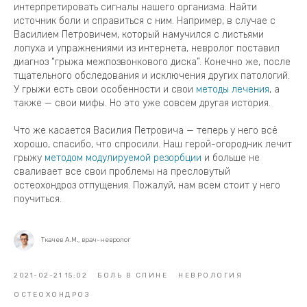
интерпретировать сигналы нашего организма. Найти
источник боли и справиться с ним. Например, в случае с
Василием Петровичем, который намучился с листьями
лопуха и упражнениями из интернета, невролог поставил
диагноз “грыжа межпозвонкового диска”. Конечно же, после
тщательного обследования и исключения других патологий.
У грыжи есть свои особенности и свои
методы лечения
, а
также — свои мифы. Но это уже совсем другая история.
Что же касается Василия Петровича — теперь у него всё
хорошо, спасибо, что спросили. Наш герой-огородник лечит
грыжу
методом модулируемой резорбции
и больше не
сваливает все свои проблемы на пресловутый
остеохондроз отпущения. Пожалуй, нам всем стоит у него
поучиться.
Ткачев А.М., врач-невролог
2021-02-21 15:02
БОЛЬ В СПИНЕ
НЕВРОЛОГИЯ
ОСТЕОХОНДРОЗ