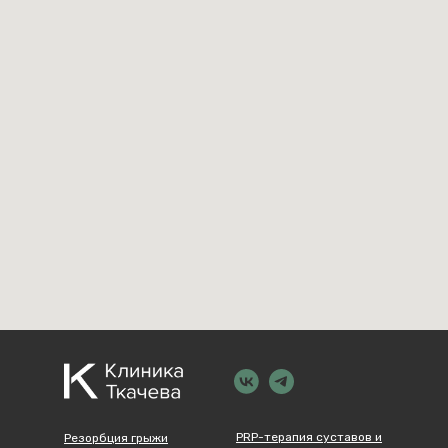
PRP-терапия суставов и
Резорбция грыжи