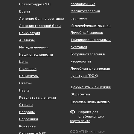
позвоночника
Остеохондроз 2.0
Магнитотерапия
Врачи
суставов
Лечение боли в суставах
Иглорефлексотерапия
Лечение головной боли
Лечебный массаж
Психиатрия
Тейпирование спины и
Анализы
суставов
Методы лечения
Ботулинотерапия в
Наши специалисты
неврологии
Цены
Лечебная физическая
О клинике
культура (ЛФК)
Пациентам
Статьи
Документы и лицензии
Наук
а
Обработка
Результаты лечения
персональных данных
Отзывы
Вопросы
Версия для
слабовидящих
Опросники
Карта сайта
Контакты
ООО «ТММ-Клиник»
Отправить МРТ