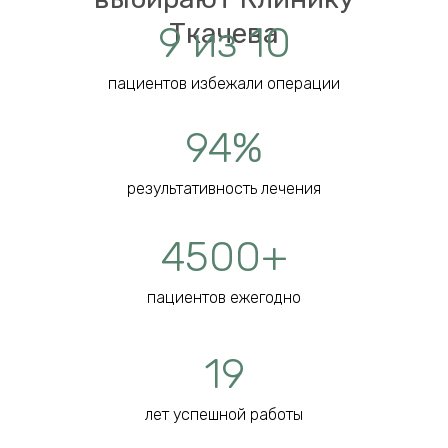
Ткачева
9 из 10
пациентов избежали операции
94%
результативность лечения
4500+
пациентов ежегодно
19
лет успешной работы