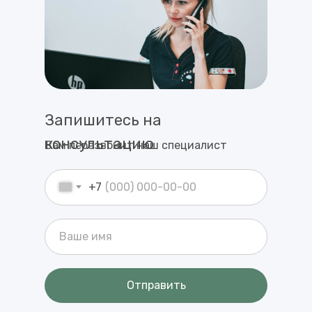
Запишитесь на
консультацию
Вам перезвонит наш специалист
+7
Отправить