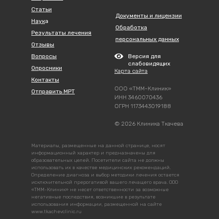
Статьи
Документы и лицензии
Наук
а
Обработка
Результаты лечения
персональных данных
Отзывы
Вопросы
Версия для
слабовидящих
Опросники
Карта сайта
Контакты
ООО «ТММ-Клиник»
Отправить МРТ
ИНН 3460070436
ОГРН 1173443019188
© 2026 Клиника Ткачева
Материалы, размещенные на данной странице, носят
информационный характер и предназначены для
образовательных целей. Посетители сайта не должны
использовать их в качестве медицинских рекомендаций.
Определение диагноза и выбор методики лечения остается
исключительной прерогативой вашего лечащего врача. ООО
«ТММ-Клиник» не несет ответственности за возможные
негативные последствия, возникшие в результате
использования информации, размещенной на сайте
www.tkachevclinic.ru