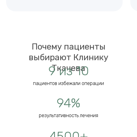
Почему пациенты
выбирают Клинику
Ткачева
9 из 10
пациентов избежали операции
94%
результативность лечения
4500+