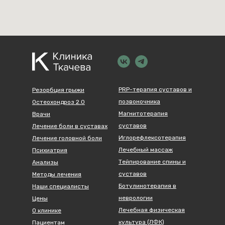
PRP-терапия суставов и
Резорбция грыжи
позвоночника
Остеохондроз 2.0
Магнитотерапия
Врачи
суставов
Лечение боли в суставах
Иглорефлексотерапия
Лечение головной боли
Лечебный массаж
Психиатрия
Тейпирование спины и
Анализы
суставов
Методы лечения
Ботулинотерапия в
Наши специалисты
неврологии
Цены
Лечебная физическая
О клинике
культура (ЛФК)
Пациентам