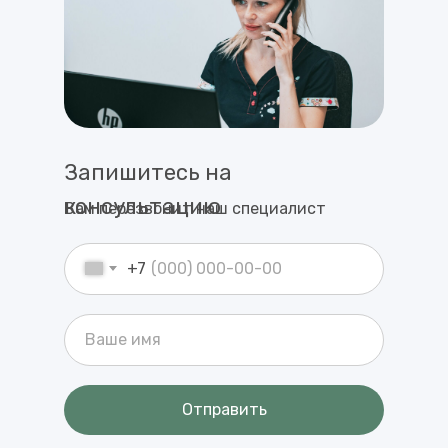
Запишитесь на
консультацию
Вам перезвонит наш специалист
+7
Отправить