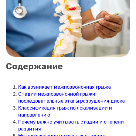
Содержание
Как возникает межпозвоночная грыжа
Стадии межпозвоночной грыжи:
последовательные этапы разрушения диска
Классификация грыж по локализации и
направлению
Почему важно учитывать стадии и степени
развития
Методы лечения на разных стадиях