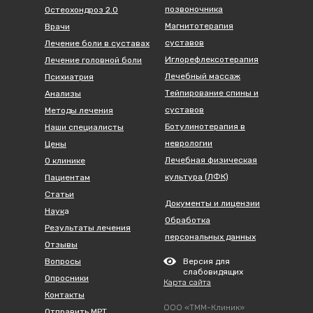
позвоночника
Остеохондроз 2.0
Магнитотерапия
Врачи
суставов
Лечение боли в суставах
Иглорефлексотерапия
Лечение головной боли
Лечебный массаж
Психиатрия
Тейпирование спины и
Анализы
суставов
Методы лечения
Ботулинотерапия в
Наши специалисты
неврологии
Цены
Лечебная физическая
О клинике
культура (ЛФК)
Пациентам
Статьи
Документы и лицензии
Наук
а
Обработка
Результаты лечения
персональных данных
Отзывы
Вопросы
Версия для
слабовидящих
Опросники
Карта сайта
Контакты
ООО «ТММ-Клиник»
Отправить МРТ