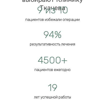
Ткачева
9 из 10
пациентов избежали операции
94%
результативность лечения
4500+
пациентов ежегодно
19
лет успешной работы