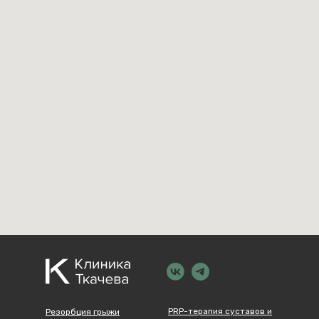
PRP-терапия суставов и
Резорбция грыжи