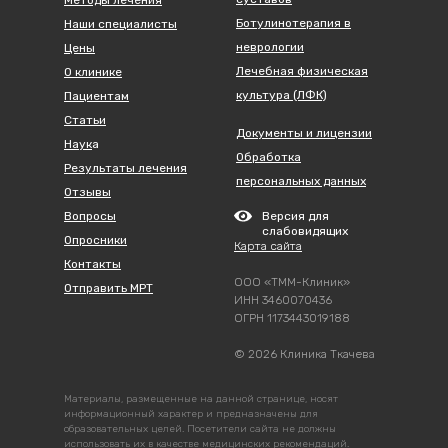
Методы лечения
Ботулинотерапия в
Наши специалисты
неврологии
Цены
Лечебная физическая
О клинике
культура (ЛФК)
Пациентам
Статьи
Документы и лицензии
Наук
а
Обработка
Результаты лечения
персональных данных
Отзывы
Вопросы
Версия для
слабовидящих
Опросники
Карта сайта
Контакты
ООО «ТММ-Клиник»
Отправить МРТ
ИНН 3460070436
ОГРН 1173443019188
© 2026 Клиника Ткачева
Материалы, размещенные на данной странице, носят
информационный характер и предназначены для
образовательных целей. Посетители сайта не должны
использовать их в качестве медицинских рекомендаций.