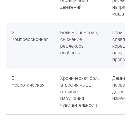
1. Ирритативная
Острая боль,
Воспале
мышечный спазм,
отек кор
ограничение
рефлект
движений
напряже
мышц
2.
Боль + онемение,
Стойкое
Компрессионная
снижение
сдавлен
рефлексов,
корешка
слабость
нарушен
проводи
3.
Хроническая боль,
Демиели
Невротическая
атрофия мышц,
нерва,
стойкие
дегенер
нарушения
изменен
чувствительности