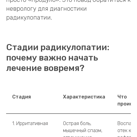
в спине» с иррадиацией в ногу — это не
просто «продуло». Это повод обратиться к
неврологу для диагностики
радикулопатии.
Стадии радикулопатии:
почему важно начать
лечение вовремя?
Стадия
Характеристика
Что
происх