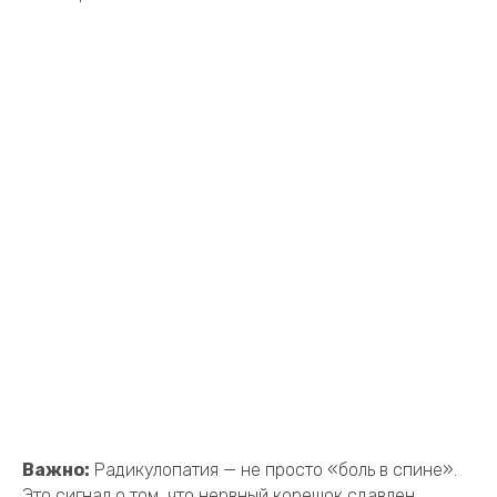
Важно:
Радикулопатия — не просто «боль в спине».
Это сигнал о том, что нервный корешок сдавлен,