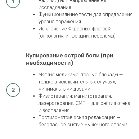
неврологическим осмотром
Анализ результатов МРТ/КТ (при
наличии) или направление на
исследование
Функциональные тесты для определения
уровня поражения
Исключение «красных флагов»
(онкология, инфекции, переломы)
Купирование острой боли (при
необходимости)
Мягкие медикаментозные блокады —
только в исключительных случаях,
минимальными дозами
Физиотерапия: магнитотерапия,
лазеротерапия, СМТ — для снятия отека
и воспаления
Постизометрическая релаксация —