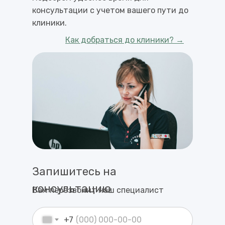
Подберем удобное время для
консультации с учетом вашего пути до
клиники.
Как добраться до клиники? →
Запишитесь на
консультацию
Вам перезвонит наш специалист