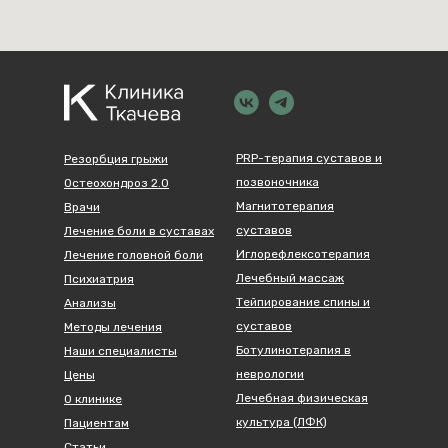
PRP-терапия суставов и
Резорбция грыжи
позвоночника
Остеохондроз 2.0
Магнитотерапия
Врачи
суставов
Лечение боли в суставах
Иглорефлексотерапия
Лечение головной боли
Лечебный массаж
Психиатрия
Тейпирование спины и
Анализы
суставов
Методы лечения
Ботулинотерапия в
Наши специалисты
неврологии
Цены
Лечебная физическая