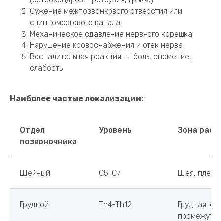
Сужение межпозвонкового отверстия или
спинномозгового канала
Механическое сдавление нервного корешка
Нарушение кровоснабжения и отек нерва
Воспалительная реакция → боль, онемение,
слабость
Наиболее частые локализации:
Отдел
Уровень
Зона расп
позвоночника
Шейный
C5-C7
Шея, плечо,
Грудной
Th4-Th12
Грудная кл
промежутк