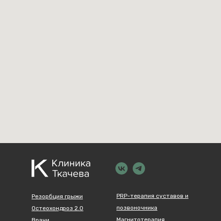
PRP-терапия суставов и
Резорбция грыжи
позвоночника
Остеохондроз 2.0
Магнитотерапия
Врачи