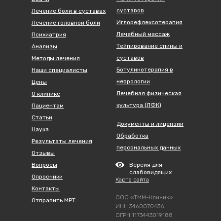
суставов
Лечение боли в суставах
Иглорефлексотерапия
Лечение головной боли
Лечебный массаж
Психиатрия
Тейпирование спины и
Анализы
суставов
Методы лечения
Ботулинотерапия в
Наши специалисты
неврологии
Цены
Лечебная физическая
О клинике
культура (ЛФК)
Пациентам
Статьи
Документы и лицензии
Наук
а
Обработка
Результаты лечения
персональных данных
Отзывы
Вопросы
Версия для
слабовидящих
Опросники
Карта сайта
Контакты
ООО «ТММ-Клиник»
Отправить МРТ
ИНН 3460070436
ОГРН 1173443019188