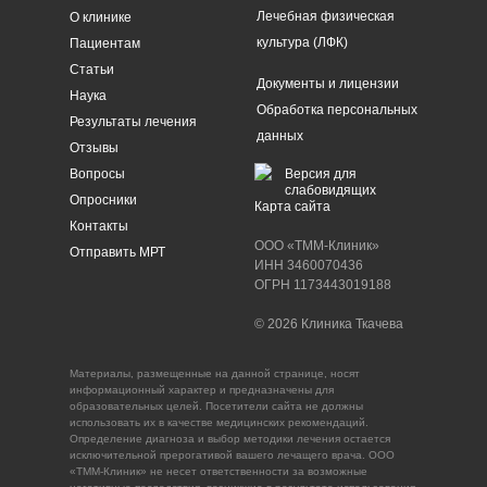
Лечебная физическая
О клинике
культура (ЛФК)
Пациентам
Статьи
Документы и лицензии
Наук
а
Обработка персональных
Результаты лечения
данных
Отзывы
Вопросы
Версия для
слабовидящих
Опросники
Карта сайта
Контакты
ООО «ТММ-Клиник»
Отправить МРТ
ИНН 3460070436
ОГРН 1173443019188
© 2026 Клиника Ткачева
Материалы, размещенные на данной странице, носят
информационный характер и предназначены для
образовательных целей. Посетители сайта не должны
использовать их в качестве медицинских рекомендаций.
Определение диагноза и выбор методики лечения остается
исключительной прерогативой вашего лечащего врача. ООО
«ТММ-Клиник» не несет ответственности за возможные