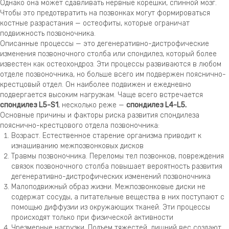
Однако она может сдавливать нервные корешки, спинной мозг.
Чтобы это предотвратить на позвонках могут формироваться
костные разрастания — остеофиты, которые ограничат
подвижность позвоночника.
Описанные процессы — это дегенеративно-дистрофические
изменения позвоночного столба или спондилез, который более
известен как остеохондроз. Эти процессы развиваются в любом
отделе позвоночника, но больше всего им подвержен пояснично-
крестцовый отдел. Он наиболее подвижен и ежедневно
подвергается высоким нагрузкам. Чаще всего встречается
спондилез L5-S1
, несколько реже —
спондилез L4-L5.
Основные причины и факторы риска развития спондилеза
пояснично-крестцового отдела позвоночника:
Возраст. Естественное старение организма приводит к
изнашиванию межпозвонковых дисков
Травмы позвоночника. Переломы тел позвонков, повреждения
связок позвоночного столба повышает вероятность развития
дегенеративно-дистрофических изменений позвоночника
Малоподвижный образ жизни. Межпозвонковые диски не
содержат сосуды, а питательные вещества в них поступают с
помощью диффузии из окружающих тканей. Эти процессы
происходят только при физической активности
Чрезмерные нагрузки. Подъем тяжестей, лишний вес создают