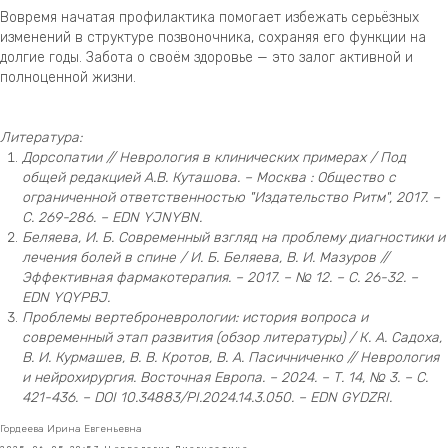
Вовремя начатая профилактика помогает избежать серьёзных
изменений в структуре позвоночника, сохраняя его функции на
долгие годы. Забота о своём здоровье — это залог активной и
полноценной жизни.
Литература:
Дорсопатии // Неврология в клинических примерах / Под
общей редакцией А.В. Куташова. – Москва : Общество с
ограниченной ответственностью "Издательство Ритм", 2017. –
С. 269-286. – EDN YJNYBN.
Беляева, И. Б. Современный взгляд на проблему диагностики и
лечения болей в спине / И. Б. Беляева, В. И. Мазуров //
Эффективная фармакотерапия. – 2017. – № 12. – С. 26-32. –
EDN YQYPBJ.
Проблемы вертеброневрологии: история вопроса и
современный этап развития (обзор литературы) / К. А. Садоха,
В. И. Курмашев, В. В. Кротов, В. А. Пасичниченко // Неврология
и нейрохирургия. Восточная Европа. – 2024. – Т. 14, № 3. – С.
421-436. – DOI 10.34883/PI.2024.14.3.050. – EDN GYDZRI.
Гордеева Ирина Евгеньевна