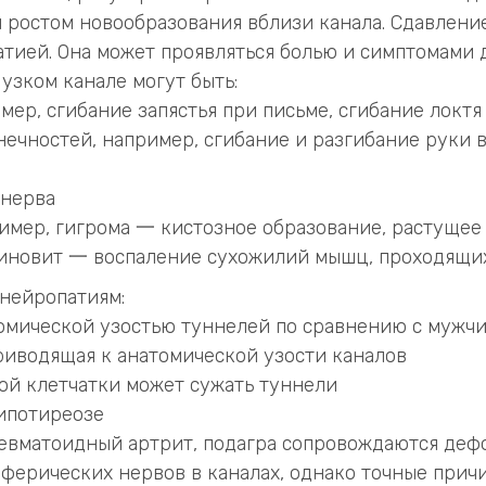
и ростом новообразования вблизи канала. Сдавлен
атией. Она может проявляться болью и симптомами
зком канале могут быть:
ер, сгибание запястья при письме, сгибание локтя
чностей, например, сгибание и разгибание руки в
 нерва
ример, гигрома 一 кистозное образование, растущее 
синовит 一 воспаление сухожилий мышц, проходящих
нейропатиям:
томической узостью туннелей по сравнению с мужч
риводящая к анатомической узости каналов
й клетчатки может сужать туннели
ипотиреозе
ревматоидный артрит, подагра сопровождаются деф
ферических нервов в каналах, однако точные прич