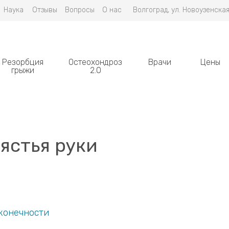
Наука
Отзывы
Вопросы
О нас
Волгоград, ул. Новоузенская
Резорбция
Остеохондроз
Врачи
Цены
грыжи
2.0
ястья руки
конечности