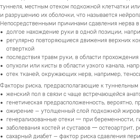
туннеля, местным отеком подкожной клетчатки ил
и разрушению их оболочки, что называется нейроп
Непосредственными причинами сдавления нерва в у
долгое нахождение руки в одной позиции, наприм
регулярно повторяющиеся движения верхних коне
отверткой
последствия травм руки, в области прохождения
опухоли или кисты в области узкого канала, нап
отек тканей, окружающих нерв, например, тено
Факторы риска, предрасполагающие к туннельным 
женский пол в связи с чаще встречающейся ана
генетическая предрасположенность, вероятно, п
ожирение — утолщенный слой подкожной жирово
генерализованные отеки 一 при беременности, г
заболевания костей и суставов 一 остеоартрит, 
сахарный диабет — фактор риска сдавления пери