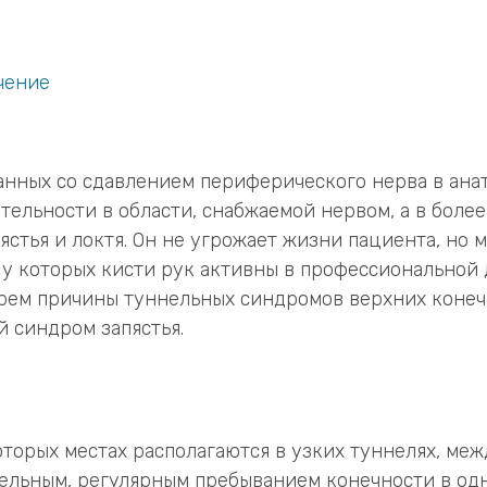
чение
нных со сдавлением периферического нерва в анат
тельности в области, снабжаемой нервом, а в боле
стья и локтя. Он не угрожает жизни пациента, но 
 у которых кисти рук активны в профессиональной
ерем причины туннельных синдромов верхних конеч
й синдром запястья.
орых местах располагаются в узких туннелях, межд
ительным, регулярным пребыванием конечности в о